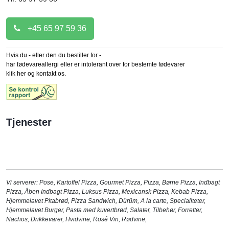
+45 65 97 59 36
Hvis du - eller den du bestiller for -
har fødevareallergi eller er intolerant over for bestemte fødevarer
klik her og kontakt os.
Tjenester
Vi serverer:
Pose
,
Kartoffel Pizza
,
Gourmet Pizza
,
Pizza
,
Børne Pizza
,
Indbagt
Pizza
,
Åben Indbagt Pizza
,
Luksus Pizza
,
Mexicansk Pizza
,
Kebab Pizza
,
Hjemmelavet Pitabrød
,
Pizza Sandwich
,
Dürüm
,
A la carte
,
Specialiteter
,
Hjemmelavet Burger
,
Pasta med kuvertbrød
,
Salater
,
Tilbehør
,
Forretter
,
Nachos
,
Drikkevarer
,
Hvidvine
,
Rosé Vin
,
Rødvine
,