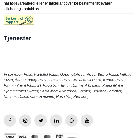
har fødevareallergi eller er intolerant over for bestemte fødevarer
klik her og kontakt os.
Tjenester
Vi serverer:
Pose
,
Kartoffel Pizza
,
Gourmet Pizza
,
Pizza
,
Børne Pizza
,
Indbagt
Pizza
,
Åben Indbagt Pizza
,
Luksus Pizza
,
Mexicansk Pizza
,
Kebab Pizza
,
Hjemmelavet Pitabrød
,
Pizza Sandwich
,
Dürüm
,
A la carte
,
Specialiteter
,
Hjemmelavet Burger
,
Pasta med kuvertbrød
,
Salater
,
Tilbehør
,
Forretter
,
Nachos
,
Drikkevarer
,
Hvidvine
,
Rosé Vin
,
Rødvine
,